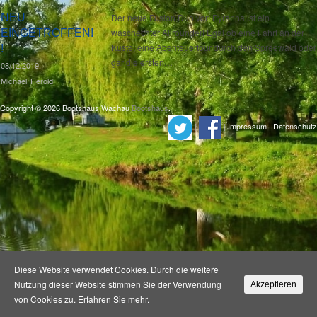
NEU
Der neue Fusion Duo von Pyranha ist ein
waschechter Allrounder! Egal ob eine Fahrt an der
EINGETROFFEN!
Küste, eine Abenteuertour durch den Spreewald oder
!
gar die ersten…
08/12/2019
Michael Herold
Copyright © 2026 Bootshaus Wachau
Bootshaus
.
|
|
Impressum
|
Datenschutz
Diese Website verwendet Cookies. Durch die weitere
Nutzung dieser Website stimmen Sie der Verwendung
Akzeptieren
von Cookies zu.
Erfahren Sie mehr.