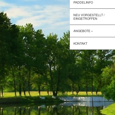
PADDELINFO
NEU VORGESTELLT /
EINGETROFFEN
ANGEBOTE »
KONTAKT