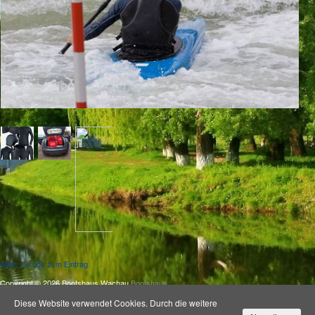
$larr; Zurück zum Eintrag
Copyright © 2026 Bootshaus Wachau
Bootshaus
.
|
|
Impressum
|
Datenschutz
Diese Website verwendet Cookies. Durch die weitere