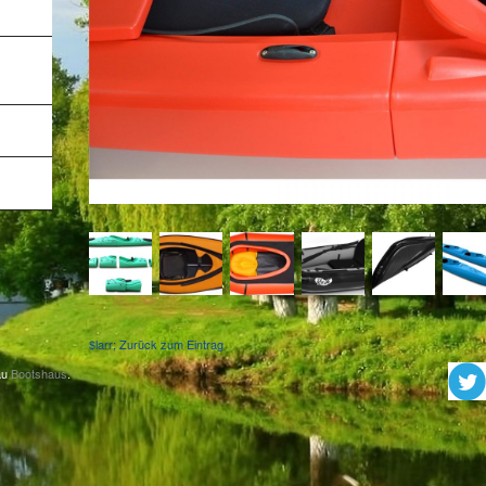
$larr; Zurück zum Eintrag
au
Bootshaus
.