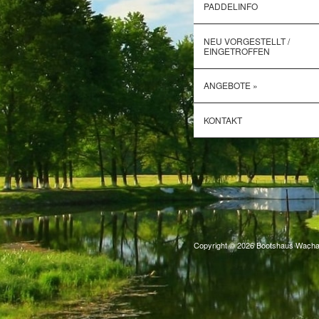
PADDELINFO
NEU VORGESTELLT /
EINGETROFFEN
ANGEBOTE »
KONTAKT
Copyright © 2026 Bootshaus Wach