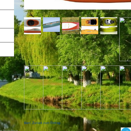
$larr; Zurück zum Eintrag
au
Bootshaus
.