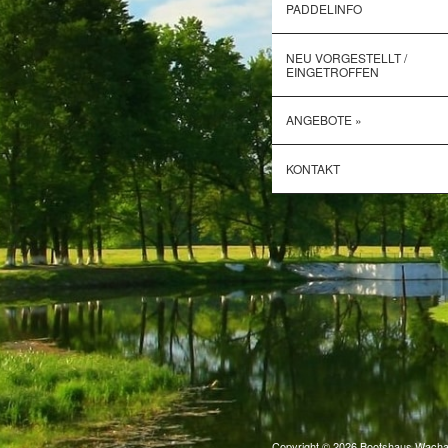
PADDELINFO
NEU VORGESTELLT /
EINGETROFFEN
ANGEBOTE »
KONTAKT
Copyright © 2026 Bootshaus Wach