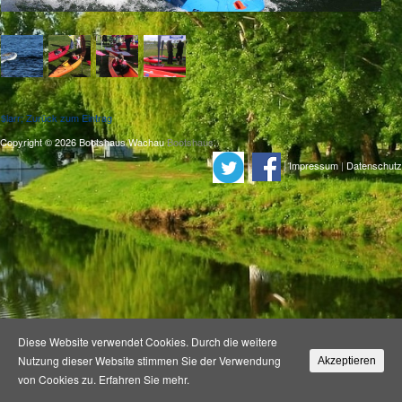
$larr; Zurück zum Eintrag
Copyright © 2026 Bootshaus Wachau
Bootshaus
.
|
|
Impressum
|
Datenschutz
Diese Website verwendet Cookies. Durch die weitere
Nutzung dieser Website stimmen Sie der Verwendung
Akzeptieren
von Cookies zu.
Erfahren Sie mehr.